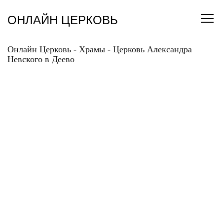
Перейти
к
ОНЛАЙН ЦЕРКОВЬ
содержанию
Онлайн Церковь
-
Храмы
-
Церковь Александра
Невского в Деево
ЦЕРКОВЬ
АЛЕКСАНДРА
НЕВСКОГО В ДЕЕВО