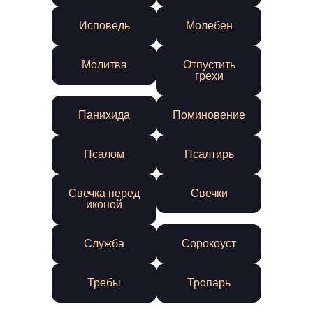
Исповедь
Молебен
Молитва
Отпустить
грехи
Панихида
Поминовение
Псалом
Псалтирь
Свечка перед
Свечки
иконой
Служба
Сорокоуст
Требы
Тропарь