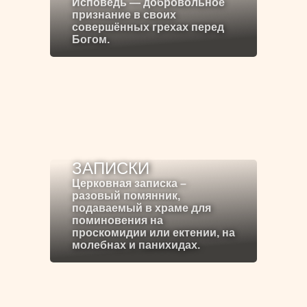
Исповедь — добровольное
признание в своих
совершённых грехах перед
Богом.
ЗАПИСКИ
Церковная записка –
разовый помянник,
подаваемый в храме для
поминовения на
проскомидии или ектении, на
молебнах и панихидах.