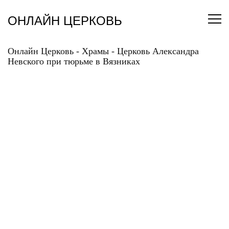
Перейти
к
ОНЛАЙН ЦЕРКОВЬ
содержанию
Онлайн Церковь
-
Храмы
-
Церковь Александра
Невского при тюрьме в Вязниках
ЦЕРКОВЬ
АЛЕКСАНДРА
НЕВСКОГО ПРИ
ТЮРЬМЕ В ВЯЗНИКАХ