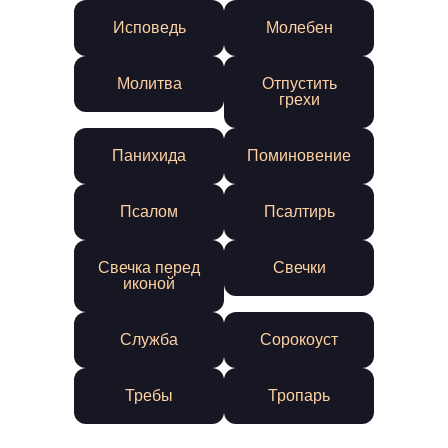
Исповедь
Молебен
Молитва
Отпустить
грехи
Панихида
Поминовение
Псалом
Псалтирь
Свечка перед
Свечки
иконой
Служба
Сорокоуст
Требы
Тропарь