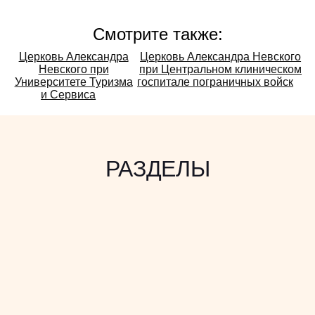
Смотрите также:
Смотрите
Церковь Александра
Церковь Александра Невского
Невского при
при Центральном клиническом
также:
Университете Туризма
госпитале пограничных войск
и Сервиса
РАЗДЕЛЫ