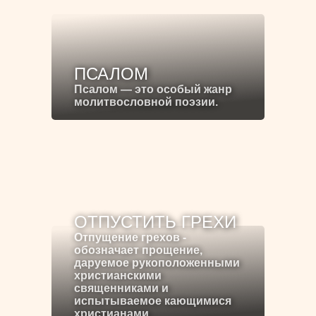
ПСАЛОМ
Псалом — это особый жанр
молитвословной поэзии.
ОТПУСТИТЬ ГРЕХИ
Отпущение грехов -
обозначает прощение,
даруемое рукоположенными
христианскими
священниками и
испытываемое кающимися
христианами.