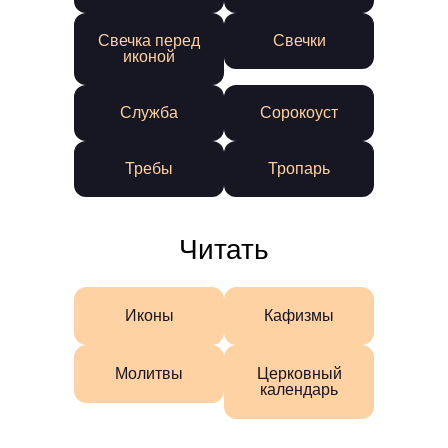
Свечка перед
Свечки
иконой
Служба
Сорокоуст
Требы
Тропарь
Читать
Иконы
Кафизмы
Молитвы
Церковный
календарь