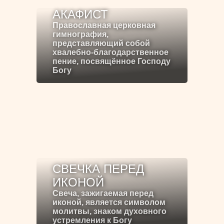
АКАФИСТ
Православная церковная
гимнография,
представляющий собой
хвалебно-благодарственное
пение, посвящённое Господу
Богу
СВЕЧКА ПЕРЕД
ИКОНОЙ
Свеча, зажигаемая перед
иконой, является символом
молитвы, знаком духовного
устремления к Богу