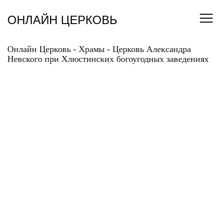
Перейти
к
ОНЛАЙН ЦЕРКОВЬ
содержанию
Онлайн Церковь
-
Храмы
-
Церковь Александра
Невского при Хлюстинских богоугодных заведениях
ЦЕРКОВЬ
АЛЕКСАНДРА
НЕВСКОГО ПРИ
ХЛЮСТИНСКИХ
БОГОУГОДНЫХ
ЗАВЕДЕНИЯХ