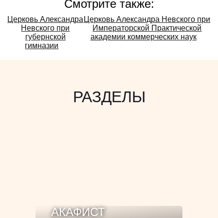
Смотрите также:
Смотрите
Церковь Александра
Церковь Александра Невского при
Невского при
Императорской Практической
также:
губернской
академии коммерческих наук
гимназии
РАЗДЕЛЫ
АКАФИСТ