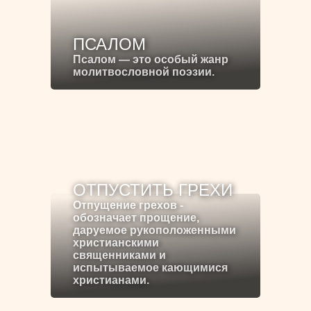
ПСАЛОМ
Псалом — это особый жанр
молитвословной поэзии.
ОТПУСТИТЬ ГРЕХИ
Отпущение грехов -
обозначает прощение,
даруемое рукоположенными
христианскими
священниками и
испытываемое кающимися
христианами.