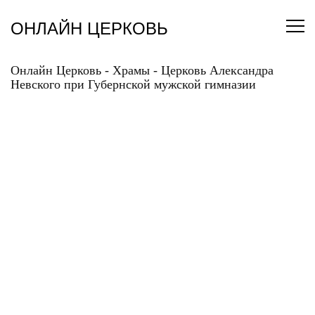
Перейти
к
ОНЛАЙН ЦЕРКОВЬ
содержанию
Онлайн Церковь
-
Храмы
-
Церковь Александра
Невского при Губернской мужской гимназии
ЦЕРКОВЬ
АЛЕКСАНДРА
НЕВСКОГО ПРИ
ГУБЕРНСКОЙ
МУЖСКОЙ ГИМНАЗИИ