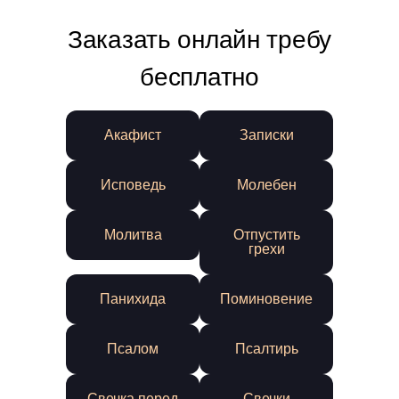
Заказать онлайн требу
бесплатно
Акафист
Записки
Исповедь
Молебен
Молитва
Отпустить
грехи
Панихида
Поминовение
Псалом
Псалтирь
Свечка перед
Свечки