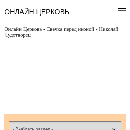
Перейти
к
ОНЛАЙН ЦЕРКОВЬ
содержанию
Онлайн Церковь
-
Свечка перед иконой
-
Николай
Чудотворец
ПОСТАВИТЬ ОНЛАЙН
СВЕЧКУ ПЕРЕД
ИКОНОЙ НИКОЛАЯ
ЧУДОТВОРЦА