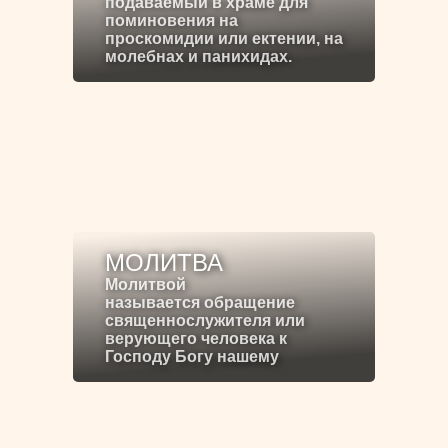
подаваемый в храме для
поминовения на
проскомидии или ектении, на
молебнах и панихидах.
МОЛИТВА
Молитвой
называется обращение
священнослужителя или
верующего человека к
Господу Богу нашему