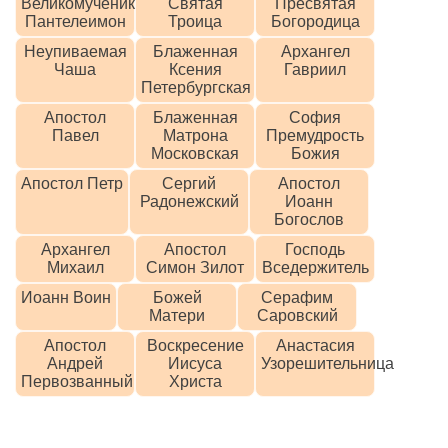
Великомученик
Святая
Пресвятая
Пантелеимон
Троица
Богородица
Неупиваемая
Блаженная
Архангел
Чаша
Ксения
Гавриил
Петербургская
Апостол
Блаженная
София
Павел
Матрона
Премудрость
Московская
Божия
Апостол Петр
Сергий
Апостол
Радонежский
Иоанн
Богослов
Архангел
Апостол
Господь
Михаил
Симон Зилот
Вседержитель
Иоанн Воин
Божей
Серафим
Матери
Саровский
Апостол
Воскресение
Анастасия
Андрей
Иисуса
Узорешительница
Первозванный
Христа