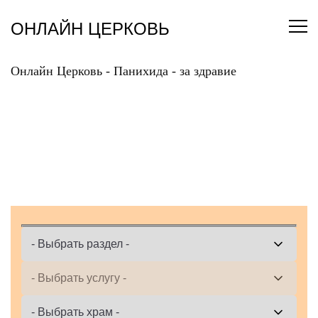
Перейти
к
ОНЛАЙН ЦЕРКОВЬ
содержанию
Онлайн Церковь
-
Панихида
-
за здравие
ЗАКАЗАТЬ ПАНИХИДУ
ЗА ЗДРАВИЕ ОНЛАЙН