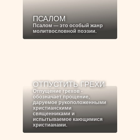
ПСАЛОМ
Псалом — это особый жанр
молитвословной поэзии.
ОТПУСТИТЬ ГРЕХИ
Отпущение грехов -
обозначает прощение,
даруемое рукоположенными
христианскими
священниками и
испытываемое кающимися
христианами.