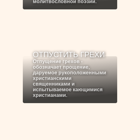
молитвословной поэзии.
ОТПУСТИТЬ ГРЕХИ
Отпущение грехов -
обозначает прощение,
даруемое рукоположенными
христианскими
священниками и
испытываемое кающимися
христианами.