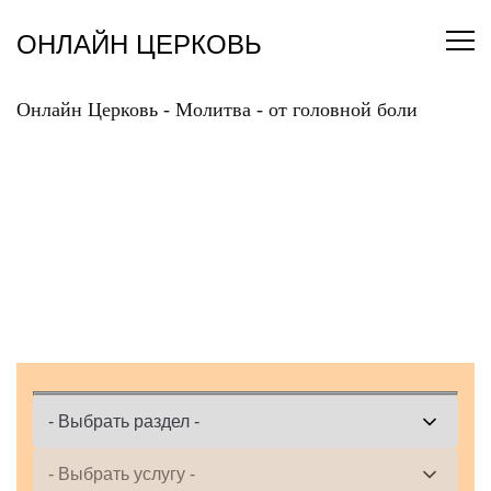
Перейти
к
ОНЛАЙН ЦЕРКОВЬ
содержанию
Онлайн Церковь
-
Молитва
-
от головной боли
ЗАКАЗАТЬ МОЛИТВУ
ОТ ГОЛОВНОЙ БОЛИ
ОНЛАЙН