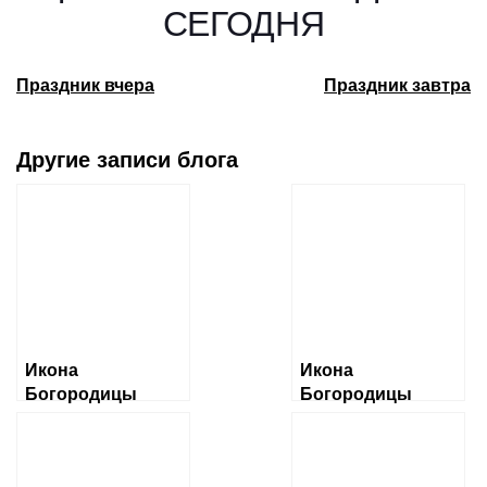
СЕГОДНЯ
Праздник вчера
Праздник завтра
Другие записи блога
Икона
Икона
Богородицы
Богородицы
«Албазинская»
«Ченстоховская»
Слово плоть
бысть