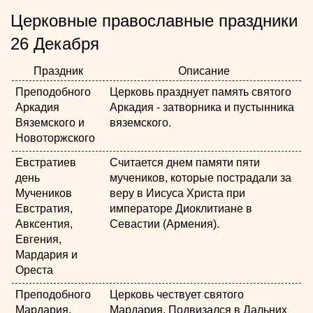
Церковные православные праздники
26 Декабря
Праздник
Описание
Преподобного
Церковь празднует память святого
Аркадия
Аркадия - затворника и пустынника
Вяземского и
вяземского.
Новоторжского
Евстратиев
Считается днем памяти пяти
день
мучеников, которые пострадали за
Мучеников
веру в Иисуса Христа при
Евстратия,
императоре Диоклитиане в
Авксентия,
Севастии (Армения).
Евгения,
Мардария и
Ореста
Преподобного
Церковь чествует святого
Мардария,
Мардария. Подвизался в Дальних