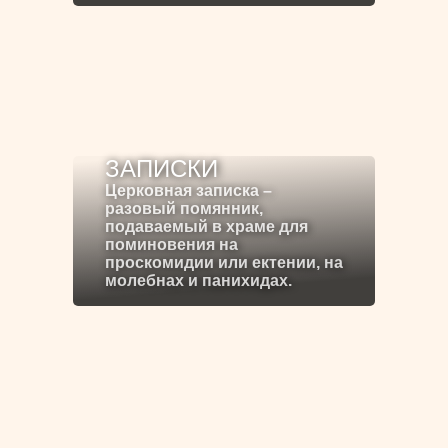
ЗАПИСКИ
Церковная записка –
разовый помянник,
подаваемый в храме для
поминовения на
проскомидии или ектении, на
молебнах и панихидах.