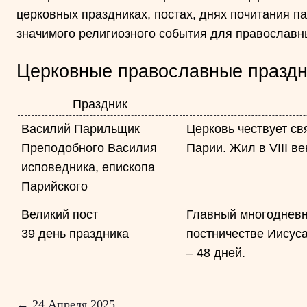
церковных праздниках, постах, днях почитания п
значимого религиозного события для православн
Церковные православные праздн
Праздник
Василий Парильщик
Церковь чествует св
Преподобного Василия
Парии. Жил в VIII в
исповедника, епископа
Парийского
Великий пост
Главный многодневны
39 день праздника
постничестве Иисуса
– 48 дней.
← 24 Апреля 2025