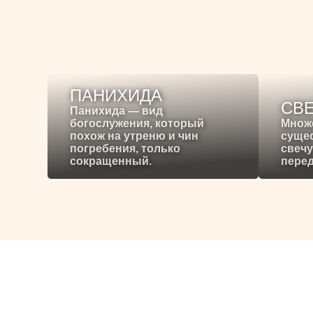
ПАНИХИДА
СВ
Панихида — вид
богослужения, который
Множ
похож на утреню и чин
сущес
погребения, только
свечу
сокращенный.
перед