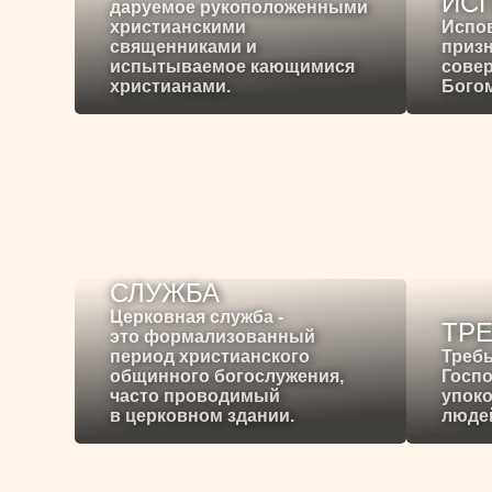
ИС
даруемое рукоположенными
христианскими
Испо
священниками и
призн
испытываемое кающимися
сове
христианами.
Богом
СЛУЖБА
Церковная служба -
ТР
это формализованный
период христианского
Требы
общинного богослужения,
Госпо
часто проводимый
упоко
в церковном здании.
людей