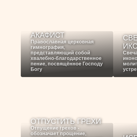
АКАФИСТ
СВЕ
Православная церковная
ИК
гимнография,
представляющий собой
Свеча
хвалебно-благодарственное
иконо
пение, посвящённое Господу
молит
Богу
устре
ОТПУСТИТЬ ГРЕХИ
Отпущение грехов -
обозначает прощение,