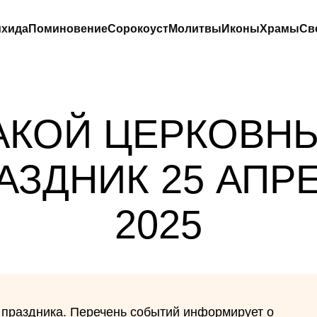
хида
Поминовение
Сорокоуст
Молитвы
Иконы
Храмы
Св
АКОЙ ЦЕРКОВН
АЗДНИК 25 АПР
2025
 праздника. Перечень событий информирует о