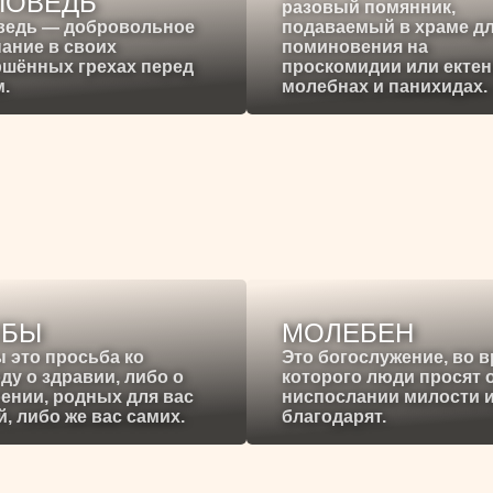
ПОВЕДЬ
разовый помянник,
ведь — добровольное
подаваемый в храме д
ание в своих
поминовения на
ршённых грехах перед
проскомидии или ектен
.
молебнах и панихидах.
ЕБЫ
МОЛЕБЕН
 это просьба ко
Это богослужение, во 
ду о здравии, либо о
которого люди просят 
ении, родных для вас
ниспослании милости 
, либо же вас самих.
благодарят.