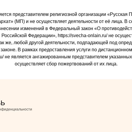
 является представителем религиозной организации «Русска
ат» (МП) и не осуществляет деятельности от её лица. В со
внесении изменений в Федеральный закон «О противодейст
Российской Федерации», https://svecha-onlain.ru/ не осуще
так же, любой другой деятельности, подпадающей под опре
законе. В рамках предоставления услуги по дистанционном
ain.ru/ не является ангажированным представителем указанны
осуществляет сбор пожертвований от их лица.
ВЬ
онфиденциальности