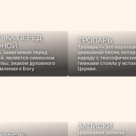
ЧКА ПЕРЕД
ТРОПАРЬ
ОНОЙ
Тропарь — это коротка
, зажигаемая перед
церковная песня, котор
й, является символом
наряду с теософическ
вы, знаком духовного
гимнами стояла у исто
мления к Богу
Церкви.
ЗАПИСКИ
Церковная записка –