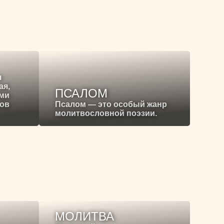
я
ая,
ПСАЛОМ
ими
ков
Псалом — это особый жанр
молитвословной поэзии.
МОЛИТВА