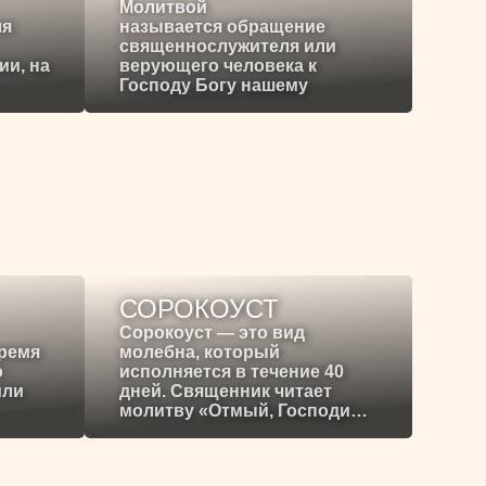
Молитвой
ля
называется обращение
священнослужителя или
ии, на
верующего человека к
Господу Богу нашему
СОРОКОУСТ
Сорокоуст — это вид
время
молебна, который
о
исполняется в течение 40
или
дней. Священник читает
молитву «Отмый, Господи…