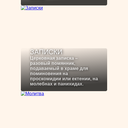
ЗАПИСКИ
Церковная записка –
разовый помянник,
подаваемый в храме для
поминовения на
проскомидии или ектении, на
молебнах и панихидах.