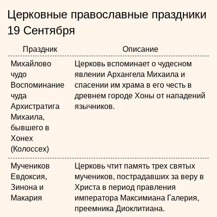
Церковные православные праздники
19 Сентября
Праздник
Описание
Михайлово
Церковь вспоминает о чудесном
чудо
явлении Архангела Михаила и
Воспоминание
спасении им храма в его честь в
чуда
древнем городе Хоны от нападений
Архистратига
язычников.
Михаила,
бывшего в
Хонех
(Колоссех)
Мучеников
Церковь чтит память трех святых
Евдоксия,
мучеников, пострадавших за веру в
Зинона и
Христа в период правления
Макария
императора Максимиана Галерия,
преемника Диоклитиана.