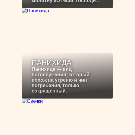
молитву «Отмый, Господи…
ПАНИХИДА
Панихида — вид
богослужения, который
похож на утреню и чин
погребения, только
сокращенный.