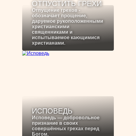
ОТПУСТИТЬ ГРЕХИ
Отпущение грехов -
обозначает прощение,
даруемое рукоположенными
христианскими
священниками и
испытываемое кающимися
христианами.
ИСПОВЕДЬ
Исповедь — добровольное
признание в своих
совершённых грехах перед
Богом.