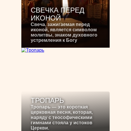
СВЕЧКА ПЕРЕД
ИКОНОЙ
Свеча, зажигаемая перед
иконой, является символом
молитвы, знаком духовного
устремления к Богу
ТРОПАРЬ
Тропарь — это короткая
церковная песня, которая,
наряду с теософическими
гимнами стояла у истоков
Церкви.