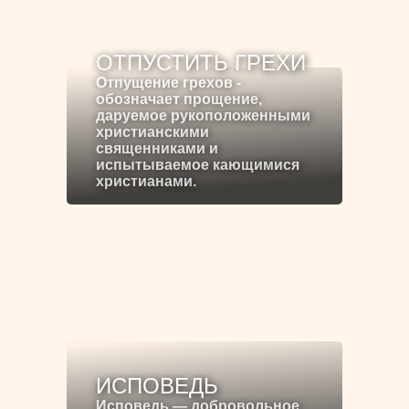
ОТПУСТИТЬ ГРЕХИ
Отпущение грехов -
обозначает прощение,
даруемое рукоположенными
христианскими
священниками и
испытываемое кающимися
христианами.
ИСПОВЕДЬ
Исповедь — добровольное