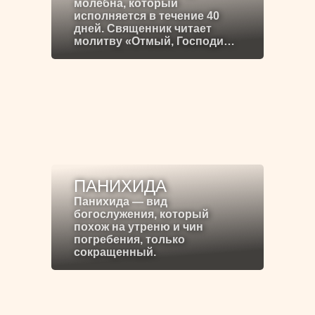
молебна, который
исполняется в течение 40
дней. Священник читает
молитву «Отмый, Господи…
ПАНИХИДА
Панихида — вид
богослужения, который
похож на утреню и чин
погребения, только
сокращенный.