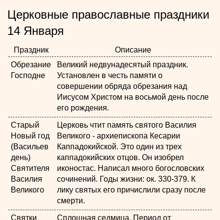
Церковные православные праздники
14 Января
Праздник
Описание
Обрезание
Великий недвунадесятый праздник.
Господне
Установлен в честь памяти о
совершении обряда обрезания над
Иисусом Христом на восьмой день после
его рождения.
Старый
Церковь чтит память святого Василия
Новый год
Великого - архиепископа Кесарии
(Васильев
Каппадокийской. Это один из трех
день)
каппадокийских отцов. Он изобрел
Святителя
иконостас. Написал много богословских
Василия
сочинений. Годы жизни: ок. 330-379. К
Великого
лику святых его причислили сразу после
смерти.
Святки
Сплошная седмица. Период от