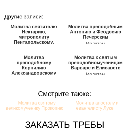
Другие записи:
Молитва святителю
Молитва преподобным
Нектарию,
Антонию и Феодосию
митрополиту
Печерским
Пентапольскому,
Молитвы
Эгинскому чудотворцу
Молитвы
Молитва
Молитва к святым
преподобному
преподобномученицам
Корнилию
Варваре и Елисавете
Александровскому
Молитвы
Молитвы
Смотрите также:
Смотрите
Молитва святому
Молитва апостолу и
великомученику Прокопию
евангелисту Луке
также:
ЗАКАЗАТЬ ТРЕБЫ