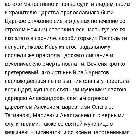
во еже милостивно и право судити людем твоим
и хранителю царства православнаго быти.
Царское служение сие и о душах попечение со
страхом Божиим совершил еси. Испытуя же тя,
яко злато в горниле, скорби горькия Господь ти
попусти, якоже Иову многострадальному
последи же престола царскаго лишение и
мученическую смерть посла ти. Вся сия кротко
претерпевый, яко истинный раб Христов,
наслаждаешися ныне вьшния славы у престола
всех Царя, купно со святыми мученики: святою
царицею Александрою, святым отроком
царевичем Алексием, царевнами Ольгою,
Татианою, Мариею и Анастасиею и с верными
слуги твоими, также со святой мученицею
княгинею Елисаветою и со всеми царственными