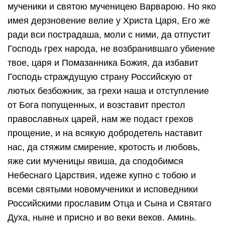
мученики и святою мученицею Варварою. Но яко
имея дерзновение велие у Христа Царя, Его же
ради вси пострадаша, моли с ними, да отпустит
Господь грех народа, не возбранившаго убиение
твое, царя и Помазанника Божия, да избавит
Господь страждущую страну Российскую от
лютых безбожник, за грехи наша и отступление
от Бога попущенных, и возставит престол
православных царей, нам же подаст грехов
прощение, и на всякую добродетель наставит
нас, да стяжим смирение, кротость и любовь,
яже сии мученицы явиша, да сподобимся
Небеснаго Царствия, идеже купно с тобою и
всеми святыми новомученики и исповедники
Российскими прославим Отца и Сына и Святаго
Духа, ныне и присно и во веки веков. Аминь.