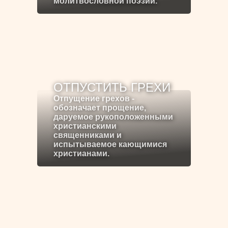
молитвословной поэзии.
ОТПУСТИТЬ ГРЕХИ
Отпущение грехов -
обозначает прощение,
даруемое рукоположенными
христианскими
священниками и
испытываемое кающимися
христианами.