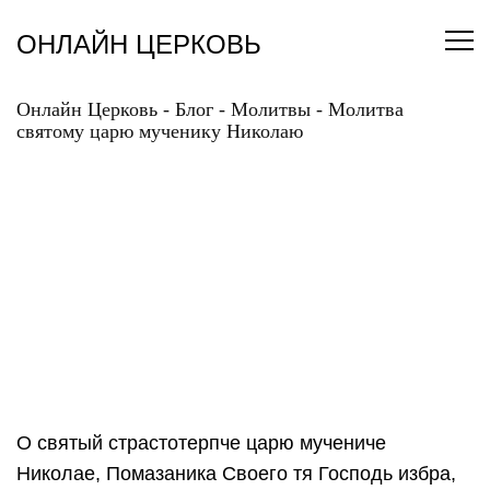
Перейти
к
ОНЛАЙН ЦЕРКОВЬ
содержанию
Онлайн Церковь
-
Блог
-
Молитвы
-
Молитва
святому царю мученику Николаю
МОЛИТВА СВЯТОМУ
ЦАРЮ МУЧЕНИКУ
НИКОЛАЮ
О святый страстотерпче царю мучениче
Николае, Помазаника Своего тя Господь избра,