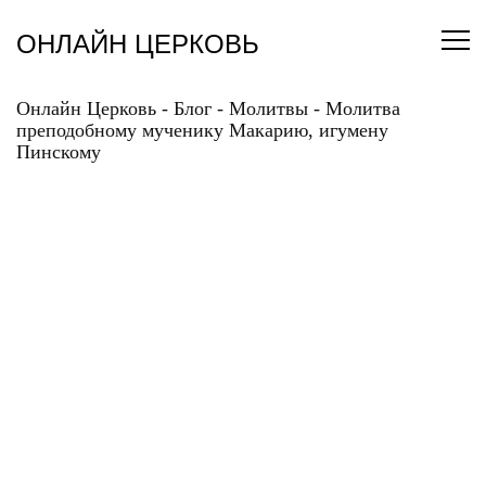
Перейти
к
ОНЛАЙН ЦЕРКОВЬ
содержанию
Онлайн Церковь
-
Блог
-
Молитвы
-
Молитва
преподобному мученику Макарию, игумену
Пинскому
МОЛИТВА
ПРЕПОДОБНОМУ
МУЧЕНИКУ МАКАРИЮ,
ИГУМЕНУ ПИНСКОМУ