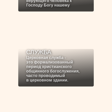
верующего человека к
Господу Богу нашему
СЛУЖБА
Церковная служба -
это формализованный
период христианского
общинного богослужения,
часто проводимый
в церковном здании.