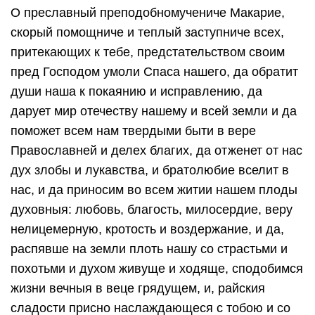
О преславный преподобномучениче Макарие,
скорый помощниче и теплый заступниче всех,
притекающих к тебе, предстательством своим
пред Господом умоли Спаса нашего, да обратит
души наша к покаянию и исправлению, да
дарует мир отечеству нашему и всей земли и да
поможет всем нам твердыми быти в вере
Православней и делех благих, да отженет от нас
дух злобы и лукавства, и братолюбие вселит в
нас, и да приносим во всем житии нашем плоды
духовныя: любовь, благость, милосердие, веру
нелицемерную, кротость и воздержание, и да,
распявше на земли плоть нашу со страстьми и
похотьми и духом живуще и ходяще, сподобимся
жизни вечныя в веце грядущем, и, райския
сладости присно наслаждающеся с тобою и со