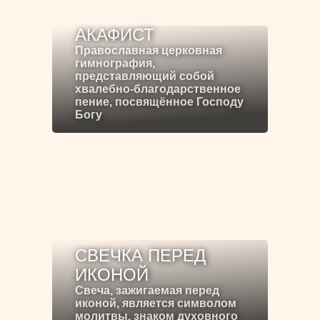
АКАФИСТ
Православная церковная
гимнография,
представляющий собой
хвалебно-благодарственное
пение, посвящённое Господу
Богу
СВЕЧКА ПЕРЕД
ИКОНОЙ
Свеча, зажигаемая перед
иконой, является символом
молитвы, знаком духовного