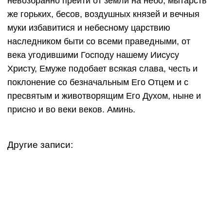
невозбранно преити от земли на небо, мытарств
же горьких, бесов, воздушных князей и вечныя
муки избавитися и небесному царствию
наследником быти со всеми праведными, от
века угодившими Господу нашему Иисусу
Христу, Емуже подобает всякая слава, честь и
поклонение со безначальным Его Отцем и с
пресвятым и животворящим Его Духом, ныне и
присно и во веки веков. Аминь.
Другие записи: