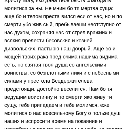
Христу Богу, яко дана тебе бысть благодать
молитися за ны. Не мним бо тя мертва суща:
аще бо и телом преста-вился еси от нас, но и по
смерти убо жив сый, пребываеши неотступно от
нас духом, сохраняя нас от стрел вражиих и
всякия прелести бесовския и козней
диавольских, пастырю наш добрый. Аще бо и
мощей твоих рака пред очима нашима видима
есть, но святая твоя душа со ангельскими
воинствы, со безплотными лики и с небесными
силами у престола Вседержителева
предстоящи, достойно веселится. Нам бо тя
ведущим воистинну и по смерти яко живу ти
сущу, тебе припадаем и тебе молимся, еже
молитися о нас всесильному Богу о пользе душ
наших и испросити время на покаяние и