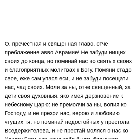
ЧУДОТВОРЦУ
О, пречестная и священная главо, отче
преблаженне авво Аврамие! Не забуди нищих
своих до конца, но поминай нас во святых своих
и благоприятных молитвах к Богу. Помяни стадо
свое, еже сам упасл еси, и не забуди посещати
нас, чад своих. Моли за ны, отче священный, за
дети своя духовныя, яко имея дерзновение к
небесному Царю: не премолчи за ны, вопия ко
Господу, и не презри нас, верою и любовию
чтущих тя, но поминай недостойных у престола
Вседержителева, и не престай моляся о нас ко