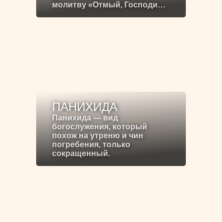
молитву «Отмый, Господи…
ПАНИХИДА
Панихида — вид
богослужения, который
похож на утреню и чин
погребения, только
сокращенный.