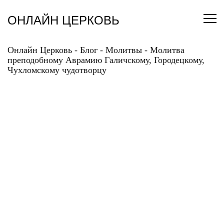
Перейти
к
ОНЛАЙН ЦЕРКОВЬ
содержанию
Онлайн Церковь
-
Блог
-
Молитвы
-
Молитва
преподобному Аврамию Галичскому, Городецкому,
Чухломскому чудотворцу
МОЛИТВА
ПРЕПОДОБНОМУ
АВРАМИЮ
ГАЛИЧСКОМУ,
ГОРОДЕЦКОМУ,
ЧУХЛОМСКОМУ