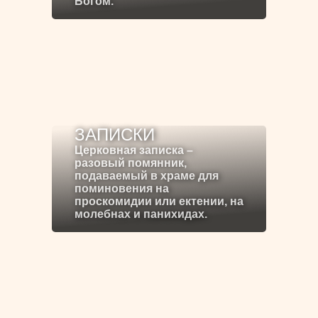
Богом.
ЗАПИСКИ
Церковная записка –
разовый помянник,
подаваемый в храме для
поминовения на
проскомидии или ектении, на
молебнах и панихидах.