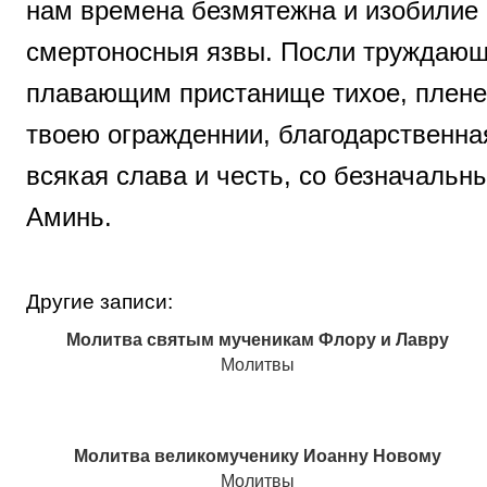
нам времена безмятежна и изобилие п
смертоносныя язвы. Посли труждающи
плавающим пристанище тихое, плене
твоею огражденнии, благодарственна
всякая слава и честь, со безначальн
Аминь.
Другие записи:
Молитва святым мученикам Флору и Лавру
Молитвы
Молитва великомученику Иоанну Новому
Молитвы