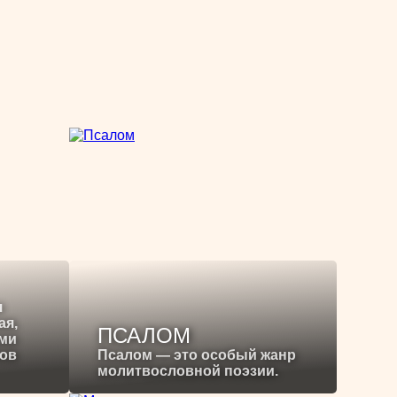
я
ая,
ПСАЛОМ
ими
ков
Псалом — это особый жанр
молитвословной поэзии.