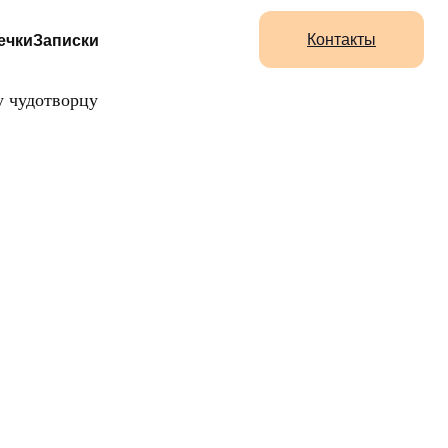
Контакты
ечки
Записки
у чудотворцу
НОМУ
,
И