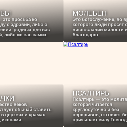
ЕБЫ
МОЛЕБЕН
 это просьба ко
Это богослужение, во 
ду о здравии, либо о
которого люди просят 
ении, родных для вас
ниспослании милости 
, либо же вас самих.
благодарят.
ПСАЛТИРЬ
ЕЧКИ
Псалтирь — это молитв
ество веков
которая читается
твует обычай ставить
круглосуточно и без
 в церквях и храмах
перерывов, отгоняет б
 иконами.
призывает силу Господ