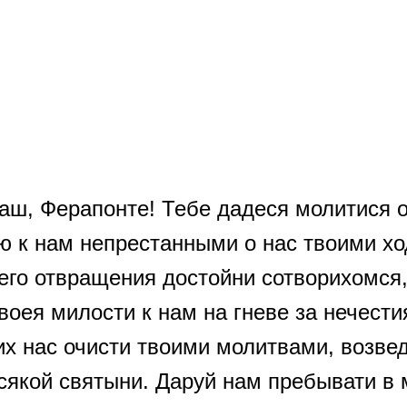
ЧУДОТВОРЦУ
ш, Ферапонте! Тебе дадеся молитися о 
ю к нам непрестанными о нас твоими хо
го отвращения достойни сотворихомся, 
оея милости к нам на гневе за нечести
 нас очисти твоими молитвами, возведи
всякой святыни. Даруй нам пребывати в