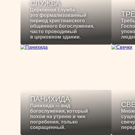
СЛУЖБА
Церковная служба -
ТР
это формализованный
период христианского
Требы
общинного богослужения,
Госпо
часто проводимый
упоко
в церковном здании.
людей
ПАНИХИДА
СВ
Панихида — вид
богослужения, который
Множ
похож на утреню и чин
сущес
погребения, только
свечу
сокращенный.
перед