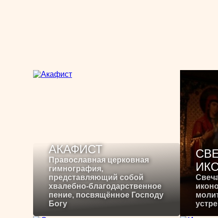
АКАФИСТ
СВЕ
Православная церковная
ИК
гимнография,
представляющий собой
Свеча
хвалебно-благодарственное
иконо
пение, посвящённое Господу
молит
Богу
устре