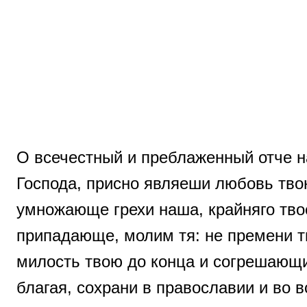
О всечестный и преблаженный отче на
Господа, присно являеши любовь тво
умножающе грехи наша, крайняго твое
припадающе, молим тя: не премени тв
милость твою до конца и согрешающих
благая, сохрани в православии и во 