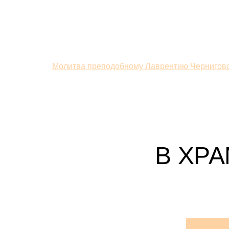
Смотрите
Молитва преподобному Лаврентию Черниговс
также:
В ХР