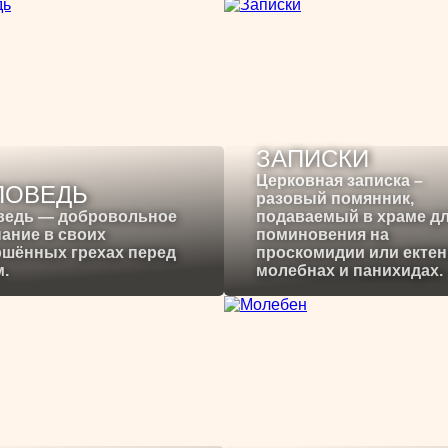
ЗАПИСКИ
Церковная записка –
ПОВЕДЬ
разовый помянник,
ведь — добровольное
подаваемый в храме д
ание в своих
поминовения на
ршённых грехах перед
проскомидии или ектен
.
молебнах и панихидах.