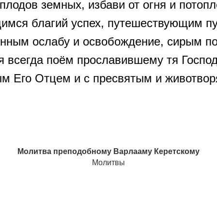
лодов земных, избави от огня и потопл
мся благий успех, путешествующим пут
нным ослабу и освобождение, сирым п
я всегда поём прославившему тя Господ
ым Его Отцем и с пресвятым и животвор
Молитва преподобному Варлааму Керетскому
Молитвы