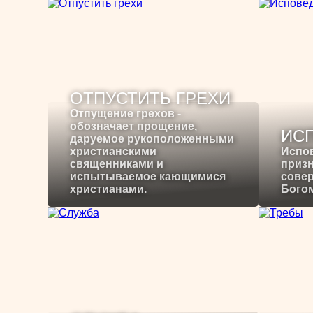
ОТПУСТИТЬ ГРЕХИ
Отпущение грехов -
обозначает прощение,
ИС
даруемое рукоположенными
христианскими
Испо
священниками и
призн
испытываемое кающимися
сове
христианами.
Богом