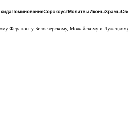
хида
Поминовение
Сорокоуст
Молитвы
Иконы
Храмы
Св
ому Ферапонту Белоезерскому, Можайскому и Лужецком
ИТВА ПРЕПОД
ФЕРАПОНТУ
БЕЛОЕЗЕРСКОМУ
МОЖАЙСКОМУ 
ЛУЖЕЦКОМУ