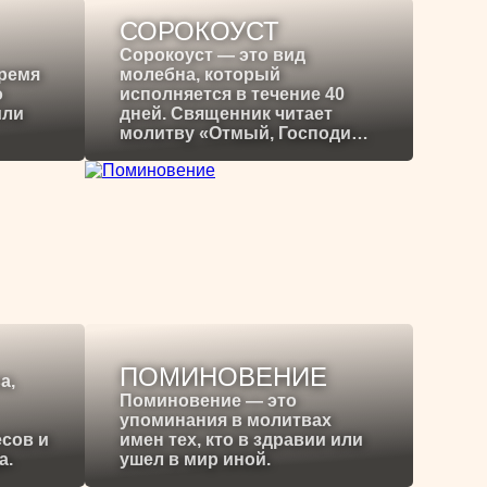
СОРОКОУСТ
Сорокоуст — это вид
время
молебна, который
о
исполняется в течение 40
или
дней. Священник читает
молитву «Отмый, Господи…
ПОМИНОВЕНИЕ
а,
Поминовение — это
упоминания в молитвах
есов и
имен тех, кто в здравии или
а.
ушел в мир иной.