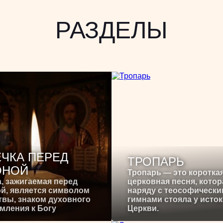
РАЗДЕЛЫ
ЧКА ПЕРЕД
ТРОПАРЬ
ОНОЙ
Тропарь — это коротка
, зажигаемая перед
церковная песня, котор
й, является символом
наряду с теософическ
вы, знаком духовного
гимнами стояла у исто
мления к Богу
Церкви.