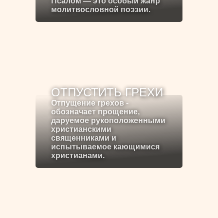
Псалом — это особый жанр
молитвословной поэзии.
ОТПУСТИТЬ ГРЕХИ
Отпущение грехов -
обозначает прощение,
даруемое рукоположенными
христианскими
священниками и
испытываемое кающимися
христианами.