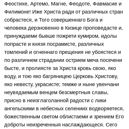
Феостихе, Артемо, Магне, Феодоте, Фавмасие и
Филимоне! Иже Христа ради от различных стран
собрастеся, и Того совершеннаго Бога и
человека дерзновенно в Кизице проповедасте и,
принуждаеми бывше пожрети кумиром, идолы
попрасте и князя посрамисте, различных
томлений и огненнаго прещения не убоястеся и
по различнем страдании острием меча посечени
бысте, и пролиясте за Христа кровь свою, яко
воду, и тою яко багряницею Церковь Христову,
яко невесту, украсисте; темже и ныне увенчани
неувядаемым венцем безсмертныя славы,
присно в неизглаголанной радости с лики
ангельскими в небесных селениих водворяетеся,
божественным светом облистаеми и зрением Его
доброты неизреченныя наслаждающеся. Сего