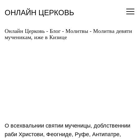
Перейти
к
ОНЛАЙН ЦЕРКОВЬ
содержанию
Онлайн Церковь
-
Блог
-
Молитвы
-
Молитва девяти
мученикам, иже в Кизице
МОЛИТВА ДЕВЯТИ
МУЧЕНИКАМ, ИЖЕ В
КИЗИЦЕ
О всехвальнии святии мученицы, доблственнии
раби Христови, Феогниде, Руфе, Антипатре,