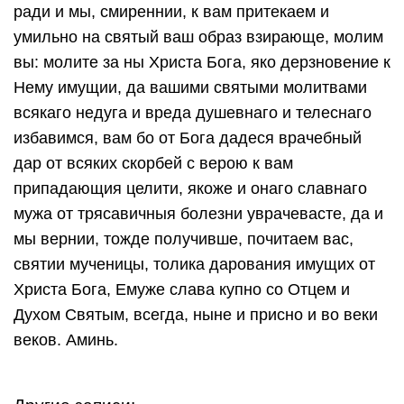
ради и мы, смиреннии, к вам притекаем и
умильно на святый ваш образ взирающе, молим
вы: молите за ны Христа Бога, яко дерзновение к
Нему имущии, да вашими святыми молитвами
всякаго недуга и вреда душевнаго и телеснаго
избавимся, вам бо от Бога дадеся врачебный
дар от всяких скорбей с верою к вам
припадающия целити, якоже и онаго славнаго
мужа от трясавичныя болезни уврачевасте, да и
мы вернии, тожде получивше, почитаем вас,
святии мученицы, толика дарования имущих от
Христа Бога, Емуже слава купно со Отцем и
Духом Святым, всегда, ныне и присно и во веки
веков. Аминь.