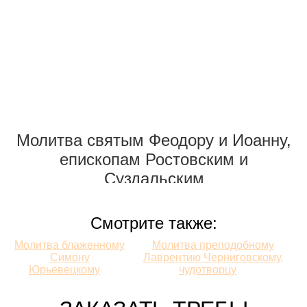
Молитва святым Феодору и Иоанну,
епископам Ростовским и
Суздальским
Молитвы
Смотрите также:
Смотрите
Молитва блаженному
Молитва преподобному
Симону
Лаврентию Черниговскому,
также:
Юрьевецкому
чудотворцу