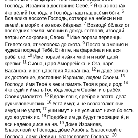
5
Госпо́дь, Изра́иля в достоя́ние Себе́.
Я́ко аз позна́х,
6
я́ко ве́лий Госпо́дь, и Госпо́дь наш над все́ми бо́ги.
Вся ели́ка восхоте́ Госпо́дь, сотвори́ на небеси́ и на
7
земли́, в моря́х и во всех бе́зднах.
Возводя́ о́блаки от
после́дних земли́, мо́лнии в дождь сотвори́, изводя́й
8
ве́тры от сокро́вищ Свои́х.
И́же порази́ пе́рвенцы
9
Еги́петския, от челове́ка до скота́.
Посла́ зна́мения и
чудеса́ посреде́ Тебе́, Еги́пте, на фарао́на и на вся
10
рабы́ eго́.
И́же порази́ язы́ки мно́ги и изби́ цари́
11
кре́пки:
Сио́на, царя́ Аморре́йска, и Ога, царя́
12
Васа́нска, и вся ца́рствия Ханаа́нска,
и даде́ зе́млю
13
их достоя́ние, достоя́ние Изра́илю, лю́дем Свои́м.
14
Го́споди, и́мя Твое́ в век и па́мять Твоя́ в род и род:
я́ко суди́ти и́мать Госпо́дь лю́дем Свои́м, и о рабе́х
15
Свои́х умо́лится.
И́доли язы́к, сребро́ и зла́то, дела́
16
рук челове́ческих.
Уста́ и́мут, и не возлаго́лют, о́чи
17
и́мут, и не у́зрят,
у́ши и́мут, и не услы́шат, ниже́ бо есть
18
дух во усте́х их.
Подо́бни им да бу́дут творя́щии я́, и
19
вси наде́ющиися на ня.
До́ме Изра́илев,
благослови́те Го́спода, до́ме Ааро́нь, благослови́те
20
Го́спода, до́ме Леви́ин, благослови́те Го́спода.