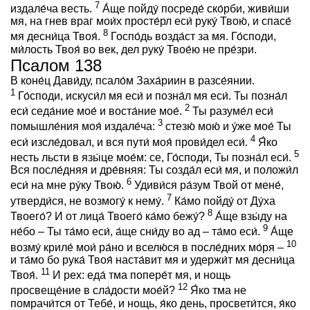
7
издале́ча весть.
А́ще пойду́ посреде́ ско́рби, живи́ши
мя, на гнев враг мои́х просте́рл еси́ руку́ Твою́, и спасе́
8
мя десни́ца Твоя́.
Госпо́дь возда́ст за мя. Го́споди,
ми́лость Твоя́ во век, дел руку́ Твое́ю не пре́зри.
Псалом 138
В коне́ц Дави́ду, псало́м Заха́риин в разсе́янии.
1
Го́споди, искуси́л мя еси́ и позна́л мя еси́. Ты позна́л
2
еси́ седа́ние мое́ и воста́ние мое́.
Ты разуме́л еси́
3
помышле́ния моя́ издале́ча:
стезю́ мою́ и у́же мое́ Ты
4
еси́ изсле́довал, и вся пути́ моя́ прови́дел еси́.
Я́ко
5
несть льсти в язы́це мое́м: се, Го́споди, Ты позна́л еси́.
Вся после́дняя и дре́вняя: Ты созда́л еси́ мя, и положи́л
6
еси́ на мне ру́ку Твою́.
Удиви́ся ра́зум Твой от мене́,
7
утверди́ся, не возмогу́ к нему́.
Ка́мо пойду́ от Ду́ха
8
Твоего́? И от лица́ Твоего́ ка́мо бежу́?
А́ще взы́ду на
9
не́бо – Ты та́мо еси́, а́ще сни́ду во ад – та́мо еси́.
А́ще
10
возму́ криле́ мои́ ра́но и вселю́ся в после́дних мо́ря –
и та́мо бо рука́ Твоя́ наста́вит мя и удержи́т мя десни́ца
11
Твоя́.
И рех: еда́ тма попере́т мя, и нощь
12
просвеще́ние в сла́дости мое́й?
Я́ко тма не
помрачи́тся от Тебе́, и нощь, я́ко день, просвети́тся, я́ко