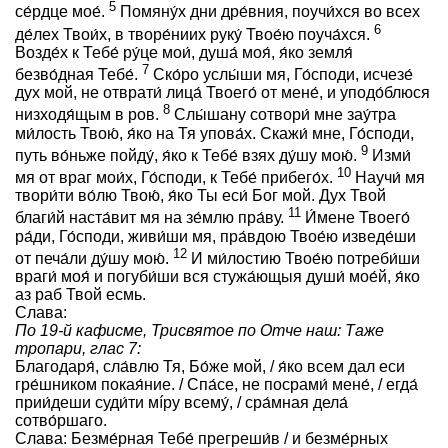
5
се́рдце мое́.
Помяну́х дни дре́вния, поучи́хся во всех
6
де́лех Твои́х, в творе́ниих руку́ Твое́ю поуча́хся.
Возде́х к Тебе́ ру́це мои́, душа́ моя́, я́ко земля́
7
безво́дная Тебе́.
Ско́ро услы́ши мя, Го́споди, исчезе́
дух мой, не отврати́ лица́ Твоего́ от мене́, и уподо́блюся
8
низходя́щым в ров.
Слы́шану сотвори́ мне зау́тра
ми́лость Твою́, я́ко на Тя упова́х. Скажи́ мне, Го́споди,
9
путь во́ньже пойду́, я́ко к Тебе́ взях ду́шу мою́.
Изми́
10
мя от враг мои́х, Го́споди, к Тебе́ прибего́х.
Научи́ мя
твори́ти во́лю Твою́, я́ко Ты еси́ Бог мой. Дух Твой
11
благи́й наста́вит мя на зе́млю пра́ву.
И́мене Твоего́
ра́ди, Го́споди, живи́ши мя, пра́вдою Твое́ю изведе́ши
12
от печа́ли ду́шу мою́.
И ми́лостию Твое́ю потреби́ши
враги́ моя́ и погуби́ши вся стужа́ющыя души́ мое́й, я́ко
аз раб Твой есмь.
Слава:
По 19‑й кафисме, Трисвятое по Отче наш: Таже
тропари, глас 7:
Благодаря́, сла́влю Тя, Бо́же мой, / я́ко всем дал ecи
гре́шником покая́ние. / Спа́се, не посрами́ мене́, / егда́
прии́деши суди́ти мíру всему́, / сра́мная дела́
сотво́ршаго.
Слава: Безме́рная Тебе́ прегреши́в / и безме́рных