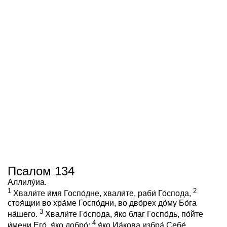
Псалом 134
Аллилу́иа.
1
2
Хвали́те и́мя Госпо́дне, хвали́те, раби́ Го́спода,
стоя́щии во хра́ме Госпо́дни, во дво́рех до́му Бо́га
3
на́шего.
Хвали́те Го́спода, я́ко благ Госпо́дь, по́йте
4
и́мени Его́, я́ко добро́:
я́ко Иа́кова избра́ Себе́