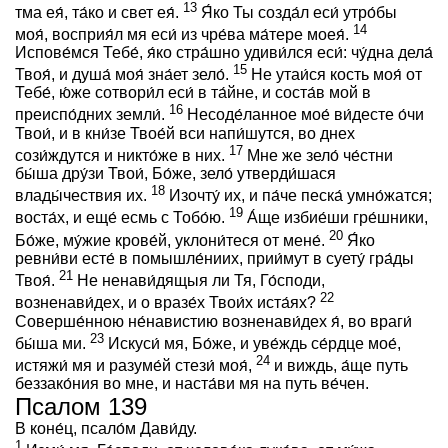
13
тма ея́, та́ко и свет ея́.
Я́ко Ты созда́л еси́ утро́бы
14
моя́, восприя́л мя еси́ из чре́ва ма́тере моея́.
Испове́мся Тебе́, я́ко стра́шно удиви́лся еси́: чу́дна дела́
15
Твоя́, и душа́ моя́ зна́ет зело́.
Не утаи́ся кость моя́ от
Тебе́, ю́же сотвори́л еси́ в та́йне, и соста́в мой в
16
преиспо́дних земли́.
Несоде́ланное мое́ ви́десте о́чи
Твои́, и в кни́зе Твое́й вси напи́шутся, во днех
17
сози́ждутся и никто́же в них.
Мне же зело́ че́стни
бы́ша дру́зи Твои́, Бо́же, зело́ утверди́шася
18
влады́чествия их.
Изочту́ их, и па́че песка́ умно́жатся;
19
воста́х, и еще́ есмь с Тобо́ю.
А́ще избие́ши гре́шники,
20
Бо́же, му́жие крове́й, уклони́теся от мене́.
Я́ко
ревни́ви есте́ в помышле́ниих, прии́мут в суету́ гра́ды
21
Твоя́.
Не ненави́дящыя ли Тя, Го́споди,
22
возненави́дех, и о вразе́х Твои́х иста́ях?
Соверше́нною не́навистию возненави́дех я́, во враги́
23
бы́ша ми.
Искуси́ мя, Бо́же, и уве́ждь се́рдце мое́,
24
истяжи́ мя и разуме́й стези́ моя́,
и виждь, а́ще путь
беззако́ния во мне, и наста́ви мя на путь ве́чен.
Псалом 139
В коне́ц, псало́м Дави́ду.
1