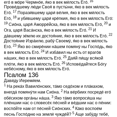
16
eго́ в мо́ре Чермно́е, я́ко в век ми́лость Его́.
Прове́дшему лю́ди Своя́ в пусты́ни, я́ко в век ми́лость
17
Его́.
Порази́вшему цари́ ве́лия, я́ко в век ми́лость
18
Его́,
и уби́вшему цари́ кре́пкия, я́ко в век ми́лость Его́:
19
20
Сио́на, царя́ Аморре́йска, я́ко в век ми́лость Его́,
и
21
Ога, царя́ Васа́нска, я́ко в век ми́лость Его́.
И
22
да́вшему зе́млю их достоя́ние, я́ко в век ми́лость Его́.
Достоя́ние Изра́илю, рабу́ Своему́, я́ко в век ми́лость
23
Его́.
Я́ко во смире́нии на́шем помяну́ ны Госпо́дь, я́ко
24
в век ми́лость Его́.
И изба́вил ны есть от враго́в
25
на́ших, я́ко в век ми́лость Его́.
Дая́й пи́щу вся́кой
26
пло́ти, я́ко в век ми́лость Его́.
Испове́дайтеся Бо́гу
небе́сному, я́ко в век ми́лость Его́.
Псалом 136
Дави́ду Иереми́ем.
1
На река́х Вавило́нских, та́мо седо́хом и пла́кахом,
2
внегда́ помяну́ти нам Сио́на.
На ве́рбиих посреде́ eго́
3
обе́сихом орга́ны на́ша.
Я́ко та́мо вопроси́ша ны
пле́ншии нас о словесе́х пе́сней и ве́дшии нас о пе́нии:
4
воспо́йте нам от пе́сней Сио́нских.
Ка́ко воспое́м
5
песнь Госпо́дню на земли́ чужде́й?
А́ще забу́ду тебе́,