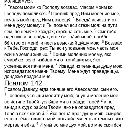
моля́щемуся.
2
Гла́сом мои́м ко Го́споду воззва́х, гла́сом мои́м ко
3
Го́споду помоли́хся.
Пролию́ пред Ним моле́ние мое́,
4
печа́ль мою́ пред Ним возвещу́.
Внегда́ исчеза́ти от
мене́ ду́ху моему́: и Ты позна́л еси́ стези́ моя́: на пути́
5
сем, по нему́же хожда́х, скры́ша сеть мне.
Смотря́х
одесну́ю и возгля́дах, и не бе зна́яй мене́: поги́бе
6
бе́гство от мене́, и несть взыска́яй ду́шу мою́.
Воззва́х
к Тебе́, Го́споди, рех: Ты еси́ упова́ние мое́, часть моя́
7
еси́ на земли́ живы́х.
Вонми́ моле́нию моему́, я́ко
смири́хся зело́, изба́ви мя от гоня́щих мя, я́ко
8
укрепи́шася па́че мене́.
Изведи́ из темни́цы ду́шу мою́,
испове́датися и́мени Твоему́. Мене́ ждут пра́ведницы,
до́ндеже возда́си мне.
Псалом 142
Псало́м Дави́ду, егда́ гоня́ше его́ Авессало́м, сын его́.
1
Го́споди, услы́ши моли́тву мою́, внуши́ моле́ние мое́
2
во и́стине Твое́й, услы́ши мя в пра́вде Твое́й
и не
вни́ди в суд с рабо́м Твои́м, я́ко не оправди́тся пред
3
Тобо́ю всяк живы́й.
Я́ко погна́ враг ду́шу мою́, смири́л
есть в зе́млю живо́т мой, посади́л мя есть в те́мных, я́ко
4
ме́ртвыя ве́ка.
И уны́ во мне дух мой, во мне смяте́ся