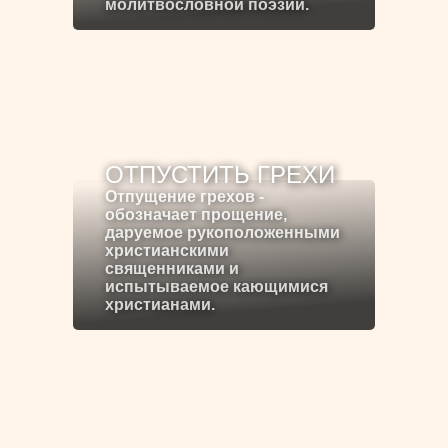
молитвословной поэзии.
ОТПУСТИТЬ ГРЕХИ
Отпущение грехов -
обозначает прощение,
даруемое рукоположенными
христианскими
священниками и
испытываемое кающимися
христианами.