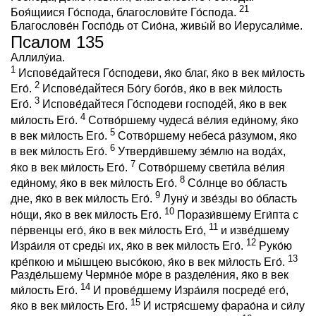
21
Боя́щиися Го́спода, благослови́те Го́спода.
Благослове́н Госпо́дь от Сио́на, живы́й во Иерусали́ме.
Псалом 135
Аллилу́иа.
1
Испове́дайтеся Го́сподеви, я́ко благ, я́ко в век ми́лость
2
Его́.
Испове́дайтеся Бо́гу бого́в, я́ко в век ми́лость
3
Его́.
Испове́дайтеся Го́сподеви господе́й, я́ко в век
4
ми́лость Его́.
Сотво́ршему чудеса́ ве́лия еди́ному, я́ко
5
в век ми́лость Его́.
Сотво́ршему небеса́ ра́зумом, я́ко
6
в век ми́лость Его́.
Утверди́вшему зе́млю на вода́х,
7
я́ко в век ми́лость Его́.
Сотво́ршему свети́ла ве́лия
8
еди́ному, я́ко в век ми́лость Его́.
Со́лнце во о́бласть
9
дне, я́ко в век ми́лость Его́.
Луну́ и зве́зды во о́бласть
10
но́щи, я́ко в век ми́лость Его́.
Порази́вшему Еги́пта с
11
пе́рвенцы eго́, я́ко в век ми́лость Его́,
и изве́дшему
12
Изра́иля от среды́ их, я́ко в век ми́лость Его́.
Руко́ю
13
кре́пкою и мы́шцею высо́кою, я́ко в век ми́лость Его́.
Разде́льшему Чермно́е мо́ре в разделе́ния, я́ко в век
14
ми́лость Его́.
И прове́дшему Изра́иля посреде́ eго́,
15
я́ко в век ми́лость Его́.
И истря́сшему фарао́на и си́лу