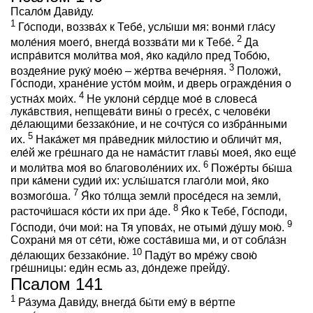
Псало́м Дави́ду.
1
Го́споди, воззва́х к Тебе́, услы́ши мя: вонми́ гла́су
2
моле́ния моего́, внегда́ воззва́ти ми к Тебе́.
Да
испра́вится моли́тва моя́, я́ко кади́ло пред Тобо́ю,
3
воздея́ние руку́ мое́ю – же́ртва вече́рняя.
Положи́,
Го́споди, хране́ние усто́м мои́м, и дверь огражде́ния о
4
устна́х мои́х.
Не уклони́ се́рдце мое́ в словеса́
лука́вствия, непщева́ти вины́ о гресе́х, с челове́ки
де́лающими беззако́ние, и не сочту́ся со избра́нными
5
их.
Нака́жет мя пра́ведник ми́лостию и обличи́т мя,
еле́й же гре́шнаго да не нама́стит главы́ моея́, я́ко еще́
6
и моли́тва моя́ во благоволе́ниих их.
Поже́рты бы́ша
при ка́мени судии́ их: услы́шатся глаго́ли мои́, я́ко
7
возмого́ша.
Я́ко то́лща земли́ просе́деся на земли́,
8
расточи́шася ко́сти их при а́де.
Я́ко к Тебе́, Го́споди,
9
Го́споди, о́чи мои́: на Тя упова́х, не отыми́ ду́шу мою́.
Сохрани́ мя от се́ти, ю́же соста́виша ми, и от собла́зн
10
де́лающих беззако́ние.
Паду́т во мре́жу свою́
гре́шницы: еди́н есмь аз, до́ндеже прейду́.
Псалом 141
1
Ра́зума Дави́ду, внегда́ бы́ти ему́ в ве́ртпе