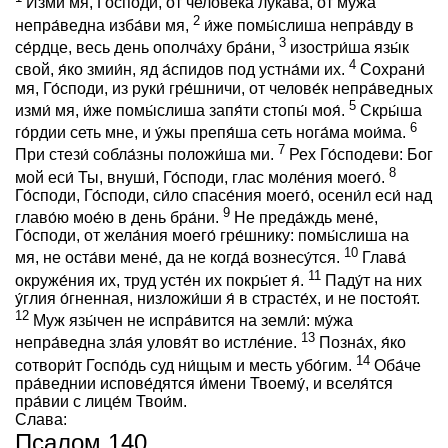
Изми́ мя, Го́споди, от челове́ка лука́ва, от му́жа
2
непра́ведна изба́ви мя,
и́же помы́слиша непра́вду в
3
се́рдце, весь день ополча́ху бра́ни,
изостри́ша язы́к
4
свой, я́ко змии́н, яд а́спидов под устна́ми их.
Сохрани́
мя, Го́споди, из руки́ гре́шничи, от челове́к непра́ведных
5
изми́ мя, и́же помы́слиша запя́ти стопы́ моя́.
Скры́ша
6
го́рдии сеть мне, и у́жы препя́ша сеть нога́ма мои́ма.
7
При стези́ собла́зны положи́ша ми.
Рех Го́сподеви: Бог
8
мой еси́ Ты, внуши́, Го́споди, глас моле́ния моего́.
Го́споди, Го́споди, си́ло спасе́ния моего́, осени́л еси́ над
9
главо́ю мое́ю в день бра́ни.
Не преда́ждь мене́,
Го́споди, от жела́ния моего́ гре́шнику: помы́слиша на
10
мя, не оста́ви мене́, да не когда́ вознесу́тся.
Глава́
11
окруже́ния их, труд усте́н их покры́ет я́.
Паду́т на них
у́глия о́гненная, низложи́ши я́ в страсте́х, и не постоя́т.
12
Муж язы́чен не испра́вится на земли́: му́жа
13
непра́ведна зла́я уловя́т во истле́ние.
Позна́х, я́ко
14
сотвори́т Госпо́дь суд ни́щым и месть убо́гим.
Оба́че
пра́веднии испове́дятся и́мени Твоему́, и вселя́тся
пра́вии с лице́м Твои́м.
Слава:
Псалом 140