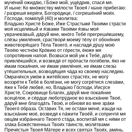
муче́ний ожида́ю, / Бо́же мой, уще́дрив, спаси́ мя.
И ныне: Ко мно́жеству ми́лости Твоея́ / ны́не прибега́ю:
/ разреши́ вери́ги, Богоро́дице, / согреше́ний мои́х.
Го́споди, поми́луй (40) и молитва:
Влады́ко Христе́ Бо́же, И́же Страстьми́ Твои́ми стра́сти
моя́ исцели́вый и я́звами Твои́ми я́звы моя́
уврачева́вый, да́руй мне, мно́го Тебе́ прегреши́вшему,
сле́зы умиле́ния, сраствори́ моему́ те́лу от обоня́ния
животворя́щаго Те́ла Твоего́, и наслади́ ду́шу мою́
Твое́ю честно́ю Кро́вию от го́рести, е́юже мя
сопроти́вник напои́. Возвы́си мой ум к Тебе́, до́лу
привле́кшийся, и возведи́ от про́пасти поги́бели, я́ко не
и́мам покая́ния, не и́мам умиле́ния, не и́мам слезы́
уте́шительныя, возводя́щия ча́да ко своему́ насле́дию.
Омрачи́хся умо́м в жите́йских страсте́х, не могу́
воззре́ти к Тебе́ в боле́зни, не могу́ согре́тися слеза́ми,
я́же к Тебе́ любве́, но, Влады́ко Го́споди, Иису́се
Христе́, Сокро́вище Благи́х, да́руй мне покая́ние
всеце́лое, и се́рдце люботру́дное во взыска́ние Твое́,
да́руй мне благода́ть Твою́, и обнови́ во мне зра́ки
Твоего́ о́браза. Оста́вих Тя, не оста́ви мене́, изы́ди на
взыска́ние мое́, возведи́ к па́жити Твое́й, и сопричти́ мя
овца́м избра́ннаго Твоего́ ста́да, воспита́й мя с ни́ми от
зла́ка Боже́ственных Твои́х та́инств, моли́твами
Пречи́стыя Твоея́ Ма́тере и всех святы́х Твои́х, ами́нь.