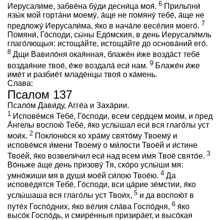
6
Иерусали́ме, забве́на бу́ди десни́ца моя́.
Прильпни́
язы́к мой горта́ни моему́, а́ще не помяну́ тебе́, а́ще не
7
предложу́ Иерусали́ма, я́ко в нача́ле весе́лия моего́.
Помяни́, Го́споди, сы́ны Едо́мския, в день Иерусали́мль
глаго́лющыя: истоща́йте, истоща́йте до основа́ний eго́.
8
Дщи Вавило́ня окая́нная, блаже́н и́же возда́ст тебе́
9
воздая́ние твое́, е́же воздала́ еси́ нам.
Блаже́н и́же
име́т и разбие́т младе́нцы твоя́ о ка́мень.
Слава:
Псалом 137
Псало́м Дави́ду, Агге́а и Заха́рии.
1
Испове́мся Тебе́, Го́споди, всем се́рдцем мои́м, и пред
А́нгелы воспою́ Тебе́, я́ко услы́шал еси́ вся глаго́лы уст
2
мои́х.
Поклоню́ся ко хра́му свято́му Твоему́ и
испове́мся и́мени Твоему́ о ми́лости Твое́й и и́стине
3
Твое́й, я́ко возвели́чил еси́ над всем и́мя Твое́ свято́е.
Во́ньже а́ще день призову́ Тя, ско́ро услы́ши мя:
4
умно́жиши мя в души́ мое́й си́лою Твое́ю.
Да
испове́дятся Тебе́, Го́споди, вси ца́рие зе́мстии, я́ко
5
услы́шаша вся глаго́лы уст Твои́х,
и да воспою́т в
6
путе́х Госпо́дних, я́ко ве́лия сла́ва Госпо́дня,
я́ко
высо́к Госпо́дь, и смире́нныя призира́ет, и высо́кая