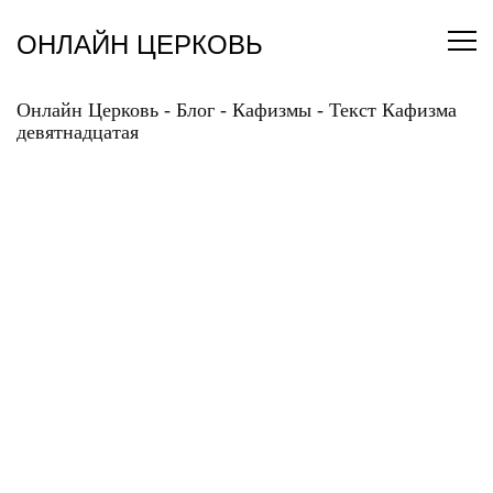
Перейти
к
ОНЛАЙН ЦЕРКОВЬ
содержанию
Онлайн Церковь
-
Блог
-
Кафизмы
-
Текст Кафизма
девятнадцатая
ТЕКСТ КАФИЗМА
ДЕВЯТНАДЦАТАЯ