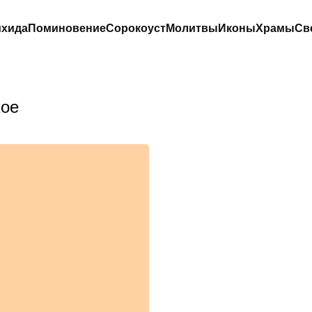
хида
Поминовение
Сорокоуст
Молитвы
Иконы
Храмы
Св
кое