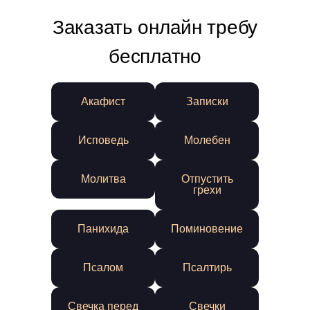
Заказать онлайн требу
бесплатно
Акафист
Записки
Исповедь
Молебен
Молитва
Отпустить
грехи
Панихида
Поминовение
Псалом
Псалтирь
Свечка перед
Свечки