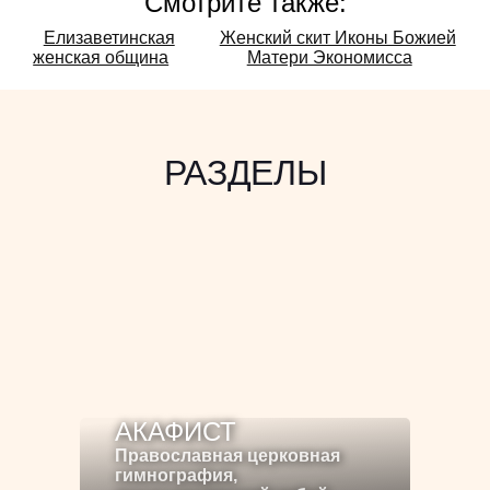
Смотрите также:
Смотрите
Елизаветинская
Женский скит Иконы Божией
женская община
Матери Экономисса
также:
РАЗДЕЛЫ
АКАФИСТ
Православная церковная
гимнография,