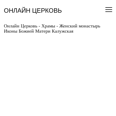
Перейти
к
ОНЛАЙН ЦЕРКОВЬ
содержанию
Онлайн Церковь
-
Храмы
-
Женский монастырь
Иконы Божией Матери Калужская
ЖЕНСКИЙ
МОНАСТЫРЬ ИКОНЫ
БОЖИЕЙ МАТЕРИ
КАЛУЖСКАЯ