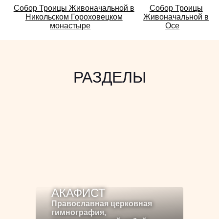
Смотрите
Собор Троицы Живоначальной в
Собор Троицы
Никольском Гороховецком
Живоначальной в
также:
монастыре
Осе
РАЗДЕЛЫ
АКАФИСТ
Православная церковная
гимнография,