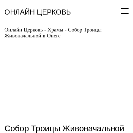
Перейти
к
ОНЛАЙН ЦЕРКОВЬ
содержанию
Онлайн Церковь
-
Храмы
-
Собор Троицы
Живоначальной в Онеге
СОБОР ТРОИЦЫ
ЖИВОНАЧАЛЬНОЙ В
ОНЕГЕ
Собор Троицы Живоначальной