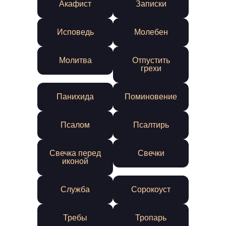
Акафист
Записки
Исповедь
Молебен
Молитва
Отпустить
грехи
Панихида
Поминовение
Псалом
Псалтирь
Свечка перед
Свечки
иконой
Служба
Сорокоуст
Требы
Тропарь