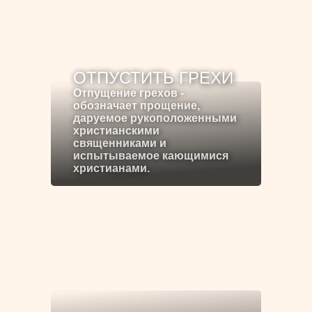
ОТПУСТИТЬ ГРЕХИ
Отпущение грехов -
обозначает прощение,
даруемое рукоположенными
христианскими
священниками и
испытываемое кающимися
христианами.