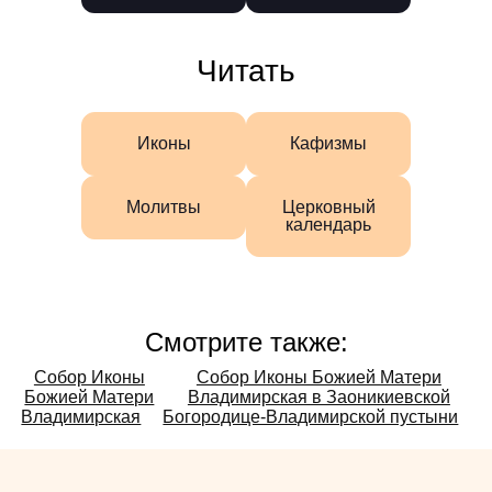
Читать
Иконы
Кафизмы
Молитвы
Церковный
календарь
Смотрите также:
Смотрите
Собор Иконы
Собор Иконы Божией Матери
Божией Матери
Владимирская в Заоникиевской
также:
Владимирская
Богородице-Владимирской пустыни