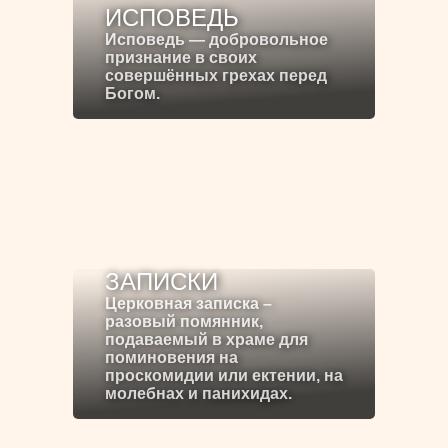
ИСПОВЕДЬ
Исповедь — добровольное
признание в своих
совершённых грехах перед
Богом.
ЗАПИСКИ
Церковная записка –
разовый помянник,
подаваемый в храме для
поминовения на
проскомидии или ектении, на
молебнах и панихидах.