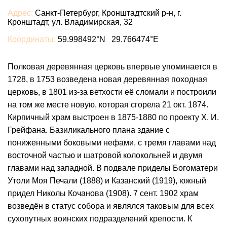
Адрес:
Санкт-Петербург, Кронштадтский р-н, г.
Кронштадт, ул. Владимирская, 32
Координаты:
59.998492°N 29.766474°E
Полковая деревянная церковь впервые упоминается в
1728, в 1753 возведена новая деревянная походная
церковь, в 1801 из-за ветхости её сломали и построили
на том же месте новую, которая сгорела 21 окт. 1874.
Кирпичный храм выстроен в 1875-1880 по проекту Х. И.
Грейфана. Базиликального плана здание с
пониженными боковыми нефами, с тремя главами над
восточной частью и шатровой колокольней и двумя
главами над западной. В подвале приделы Богоматери
Утоли Моя Печали (1888) и Казанский (1919), южный
придел Николы Кочанова (1908). 7 сент. 1902 храм
возведён в статус собора и являлся таковым для всех
сухопутных воинских подразделений крепости. К