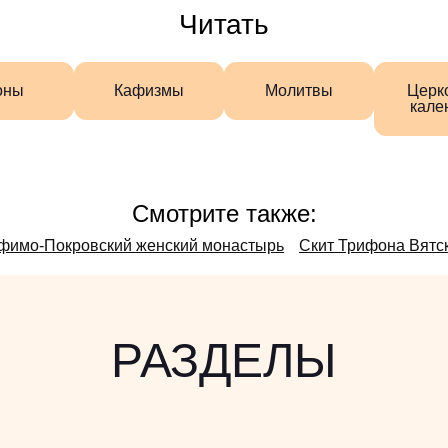
Читать
оны
Кафизмы
Молитвы
Церк
кале
Смотрите также:
фимо-Покровский женский монастырь
Скит Трифона Вятс
РАЗДЕЛЫ