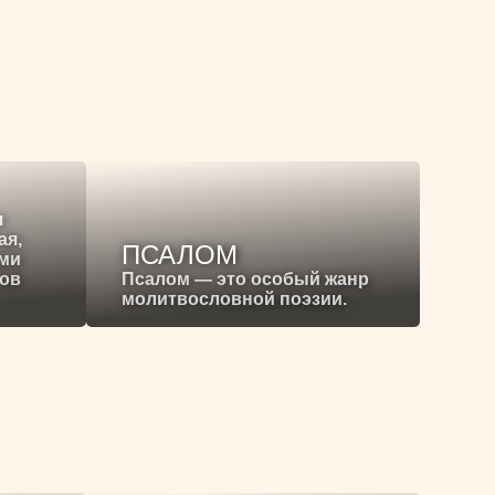
я
ая,
ПСАЛОМ
ими
ков
Псалом — это особый жанр
молитвословной поэзии.