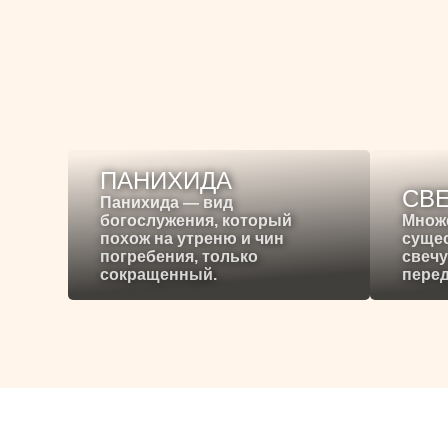
ПАНИХИДА
СВ
Панихида — вид
богослужения, который
Множ
похож на утреню и чин
сущес
погребения, только
свечу
сокращенный.
перед