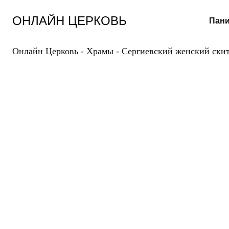
Перейти
к
ОНЛАЙН ЦЕРКОВЬ
Пани
содержанию
Онлайн Церковь
-
Храмы
-
Сергиевский женский ски