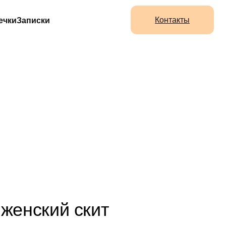
Контакты
ечки
Записки
женский скит