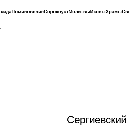
хида
Поминовение
Сорокоуст
Молитвы
Иконы
Храмы
Св
т
СЕРГИЕВСКИЙ
ЖЕНСКИЙ СКИТ
Сергиевский 