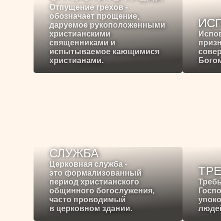
Отпущение грехов -
обозначает прощение,
ИС
даруемое рукоположенными
христианскими
Испо
священниками и
призн
испытываемое кающимися
сове
христианами.
Богом
СЛУЖБА
Церковная служба -
ТР
это формализованный
период христианского
Требы
общинного богослужения,
Госпо
часто проводимый
упоко
в церковном здании.
людей