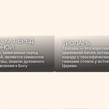
ЧКА ПЕРЕД
ТРОПАРЬ
ОНОЙ
Тропарь — это коротка
, зажигаемая перед
церковная песня, котор
й, является символом
наряду с теософическ
вы, знаком духовного
гимнами стояла у исто
мления к Богу
Церкви.