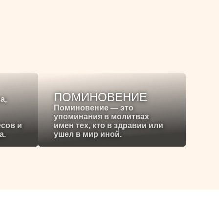
ПОМИНОВЕНИЕ
а,
Поминовение — это
упоминания в молитвах
есов и
имен тех, кто в здравии или
а.
ушел в мир иной.