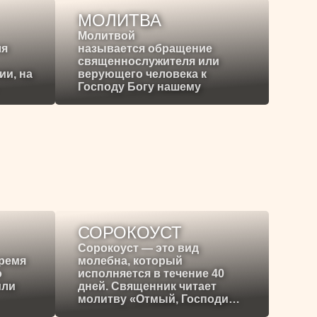
МОЛИТВА
Молитвой
ля
называется обращение
священнослужителя или
ии, на
верующего человека к
Господу Богу нашему
СОРОКОУСТ
Сорокоуст — это вид
время
молебна, который
о
исполняется в течение 40
или
дней. Священник читает
молитву «Отмый, Господи…