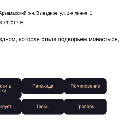
Арзамасский р-н, Выездное, ул. 1-я линия, 1
3.792017°E
здном, которая стала подворьем монастыря,
стить
Панихида
Поминовение
ехи
коуст
Требы
Тропарь