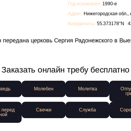
Год основания:
1990-е
Адрес:
Нижегородская обл., 
Координаты:
55.373178°N 4
передана церковь Сергия Радонежского в Вые
Заказать онлайн требу бесплатно
ведь
Молебен
Молитва
Отпу
гр
 перед
Свечки
Служба
Соро
ной