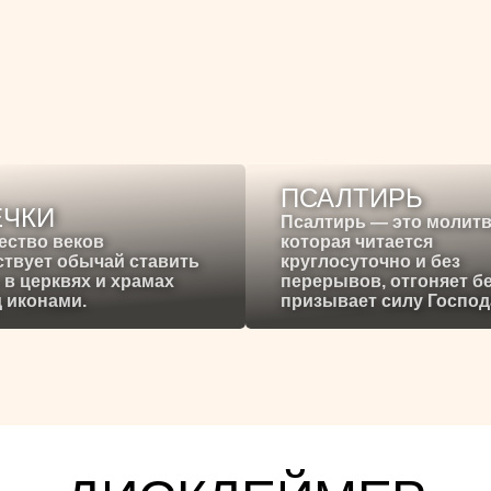
ПСАЛТИРЬ
ЕЧКИ
Псалтирь — это молитв
ество веков
которая читается
твует обычай ставить
круглосуточно и без
 в церквях и храмах
перерывов, отгоняет б
 иконами.
призывает силу Господ