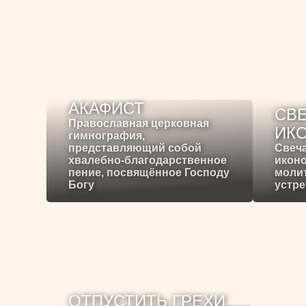
АКАФИСТ
СВЕ
Православная церковная
ИК
гимнография,
представляющий собой
Свеча
хвалебно-благодарственное
иконо
пение, посвящённое Господу
молит
Богу
устре
ОТПУСТИТЬ ГРЕХИ