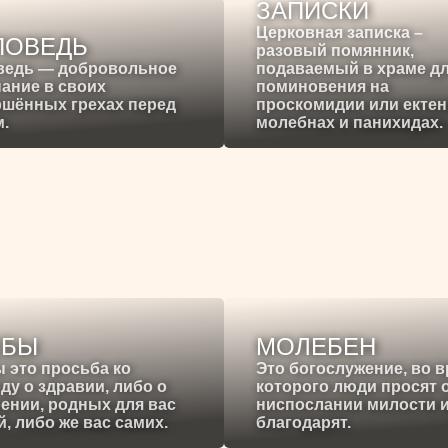
ЗАПИСКИ
Церковная записка –
ПОВЕДЬ
разовый помянник,
ведь — добровольное
подаваемый в храме д
ание в своих
поминовения на
ршённых грехах перед
проскомидии или ектен
.
молебнах и панихидах.
ЕБЫ
МОЛЕБЕН
 это просьба ко
Это богослужение, во 
ду о здравии, либо о
которого люди просят 
ении, родных для вас
ниспослании милости 
, либо же вас самих.
благодарят.