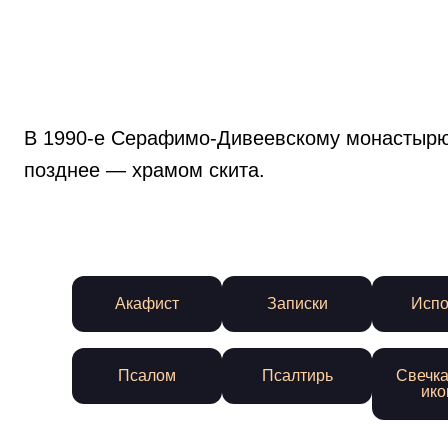
В 1990-е Серафимо-Дивеевскому монастырю 
позднее — храмом скита.
Акафист
Записки
Испо
Псалом
Псалтирь
Свечка
ико