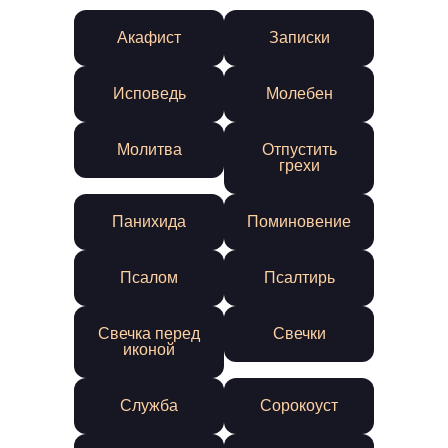
Акафист
Записки
Исповедь
Молебен
Молитва
Отпустить
грехи
Панихида
Поминовение
Псалом
Псалтирь
Свечка перед
Свечки
иконой
Служба
Сорокоуст