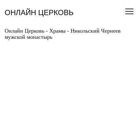
Перейти
к
ОНЛАЙН ЦЕРКОВЬ
содержанию
Онлайн Церковь
-
Храмы
-
Никольский Чернеев
мужской монастырь
НИКОЛЬСКИЙ
ЧЕРНЕЕВ МУЖСКОЙ
МОНАСТЫРЬ