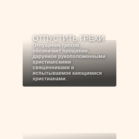
ОТПУСТИТЬ ГРЕХИ
Отпущение грехов -
обозначает прощение,
даруемое рукоположенными
христианскими
священниками и
испытываемое кающимися
христианами.