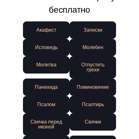
бесплатно
Акафист
Записки
Исповедь
Молебен
Молитва
Отпустить
грехи
Панихида
Поминовение
Псалом
Псалтирь
Свечка перед
Свечки
иконой