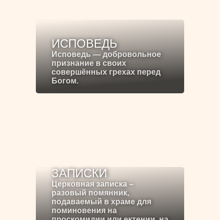
ИСПОВЕДЬ
Исповедь — добровольное
признание в своих
совершённых грехах перед
Богом.
ЗАПИСКИ
Церковная записка –
разовый помянник,
подаваемый в храме для
поминовения на
проскомидии или ектении, на