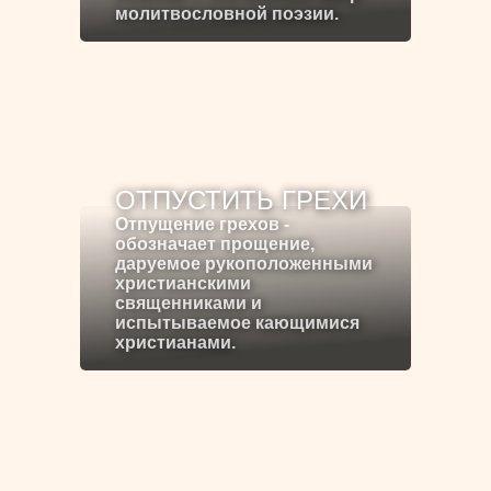
молитвословной поэзии.
ОТПУСТИТЬ ГРЕХИ
Отпущение грехов -
обозначает прощение,
даруемое рукоположенными
христианскими
священниками и
испытываемое кающимися
христианами.