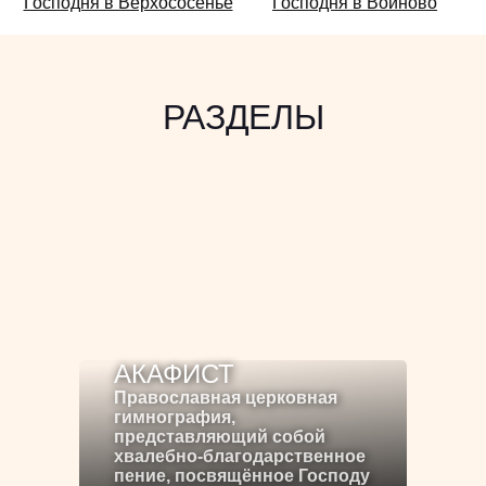
Господня в Верхососенье
Господня в Войново
также:
РАЗДЕЛЫ
АКАФИСТ
Православная церковная
гимнография,
представляющий собой
хвалебно-благодарственное
пение, посвящённое Господу