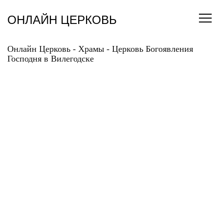
Перейти
к
ОНЛАЙН ЦЕРКОВЬ
содержанию
Онлайн Церковь
-
Храмы
-
Церковь Богоявления
Господня в Вилегодске
ЦЕРКОВЬ
БОГОЯВЛЕНИЯ
ГОСПОДНЯ В
ВИЛЕГОДСКЕ