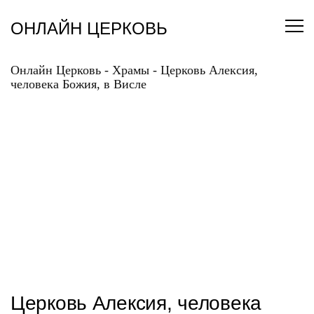
Перейти
к
ОНЛАЙН ЦЕРКОВЬ
содержанию
Онлайн Церковь
-
Храмы
-
Церковь Алексия,
человека Божия, в Висле
ЦЕРКОВЬ АЛЕКСИЯ,
ЧЕЛОВЕКА БОЖИЯ, В
ВИСЛЕ
Церковь Алексия, человека