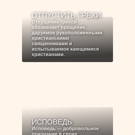
ОТПУСТИТЬ ГРЕХИ
Отпущение грехов -
обозначает прощение,
даруемое рукоположенными
христианскими
священниками и
испытываемое кающимися
христианами.
ИСПОВЕДЬ
Исповедь — добровольное
признание в своих