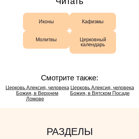
Читать
Иконы
Кафизмы
Молитвы
Церковный
календарь
Смотрите также:
Смотрите
Церковь Алексия, человека
Церковь Алексия, человека
Божия, в Верхнем
Божия, в Вятском Посаде
также:
Ломове
РАЗДЕЛЫ