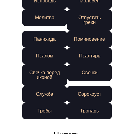
Исповедь
Молебен
Молитва
Отпустить
грехи
Панихида
Поминовение
Псалом
Псалтирь
Свечка перед
Свечки
иконой
Служба
Сорокоуст
Требы
Тропарь