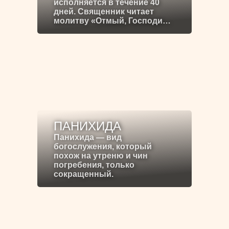
исполняется в течение 40
дней. Священник читает
молитву «Отмый, Господи…
ПАНИХИДА
Панихида — вид
богослужения, который
похож на утреню и чин
погребения, только
сокращенный.