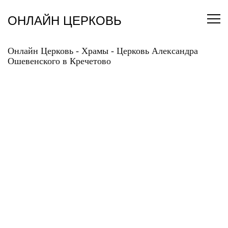
Перейти
к
ОНЛАЙН ЦЕРКОВЬ
содержанию
Онлайн Церковь
-
Храмы
-
Церковь Александра
Ошевенского в Кречетово
ЦЕРКОВЬ
АЛЕКСАНДРА
ОШЕВЕНСКОГО В
КРЕЧЕТОВО