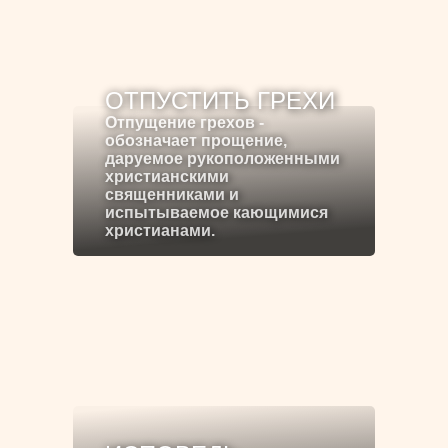
ОТПУСТИТЬ ГРЕХИ
Отпущение грехов -
обозначает прощение,
даруемое рукоположенными
христианскими
священниками и
испытываемое кающимися
христианами.