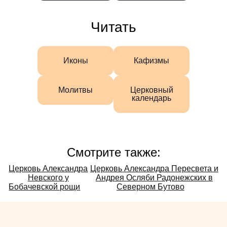
Читать
Иконы
Кафизмы
Молитвы
Церковный
календарь
Смотрите также:
Смотрите
Церковь Александра
Церковь Александра Пересвета и
Невского у
Андрея Осляби Радонежских в
также:
Бобачевской рощи
Северном Бутово