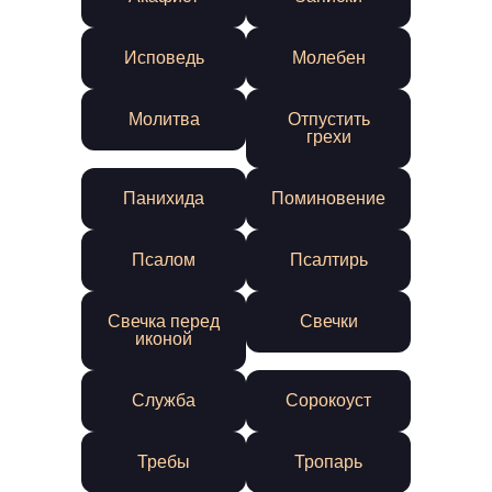
Исповедь
Молебен
Молитва
Отпустить
грехи
Панихида
Поминовение
Псалом
Псалтирь
Свечка перед
Свечки
иконой
Служба
Сорокоуст
Требы
Тропарь