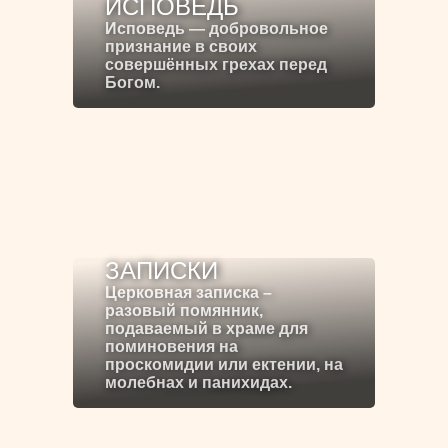
ИСПОВЕДЬ
Исповедь — добровольное
признание в своих
совершённых грехах перед
Богом.
ЗАПИСКИ
Церковная записка –
разовый помянник,
подаваемый в храме для
поминовения на
проскомидии или ектении, на
молебнах и панихидах.